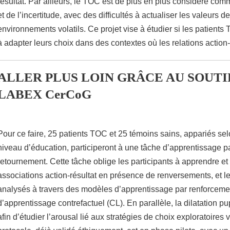
résultat. Par ailleurs, le TOC est de plus en plus considéré com
et de l’incertitude, avec des difficultés à actualiser les valeurs 
environnements volatils. Ce projet vise à étudier si les patients 
à adapter leurs choix dans des contextes où les relations action
ALLER PLUS LOIN GRÂCE AU SOUTI
LABEX CerCoG
Pour ce faire, 25 patients TOC et 25 témoins sains, appariés selo
niveau d’éducation, participeront à une tâche d’apprentissage 
retournement. Cette tâche oblige les participants à apprendre et 
associations action-résultat en présence de renversements, et le
analysés à travers des modèles d’apprentissage par renforcemen
d’apprentissage contrefactuel (CL). En parallèle, la dilatation p
afin d’étudier l’arousal lié aux stratégies de choix exploratoires 