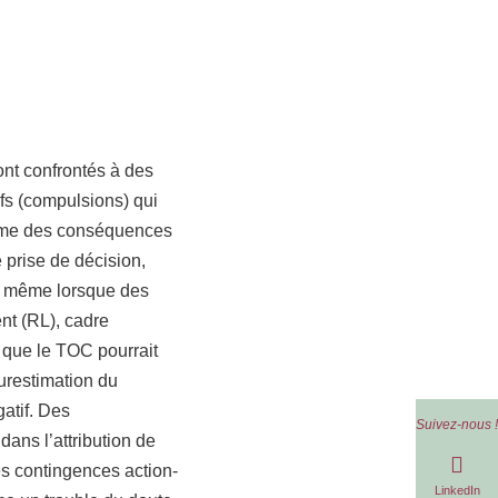
ont confrontés à des
fs (compulsions) qui
erme des conséquences
 prise de décision,
, même lorsque des
nt (RL), cadre
e que le TOC pourrait
urestimation du
atif. Des
Suivez-nous !
dans l’attribution de
es contingences action-
LinkedIn