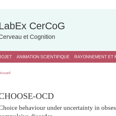
LabEx CerCoG
Cerveau et Cognition
ROJET
ANIMATION SCIENTIFIQUE
RAYONNEMENT ET 
Fil d'Ariane
Accueil
pale Sidebar
CHOOSE-OCD
Choice behaviour under uncertainty in obses