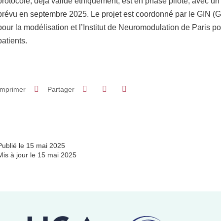
protocole, déjà validé éthiquement, est en phase pilote, avec u
prévu en septembre 2025. Le projet est coordonné par le GIN (G
pour la modélisation et l’Institut de Neuromodulation de Paris p
patients.
Partager sur Facebook
Partager sur LinkedIn
Imprimer
Partager
Partager l'URL de cette page
Publié le 15 mai 2025
Mis à jour le 15 mai 2025