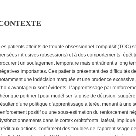
CONTEXTE
Les patients atteints de trouble obsessionnel-compulsif (TOC) s
pensées intrusives (obsessions) et à des comportements répétiti
procurent un soulagement temporaire mais entraînent à long t
négatives importantes. Ces patients présentent des difficultés de
notamment une indécision marquée et une prudence excessive
choix avantageux sont évidents. L’apprentissage par renforceme
théorique pertinent pour modéliser la prise de décision, suggèr
résulter d’une politique d’apprentissage altérée, menant à une s
renforcement positif ou une sous-estimation du renforcement nég
dysfonctionnements dans le cortex orbitofrontal latéral, impliqué 
crédit aux actions, confirment des troubles de l’apprentissage d