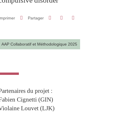
compulsive disorder
Partager sur Facebook
Partager sur LinkedIn
Imprimer
Partager
Partager l'URL de cette page
AAP Collaboratif et Méthodologique 2025
Partenaires du projet :
Fabien Cignetti (GIN)
Violaine Louvet (LJK)