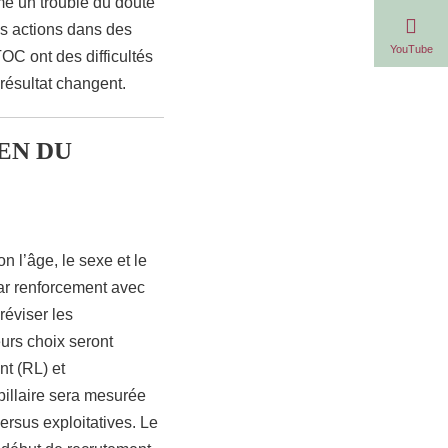
me un trouble du doute
des actions dans des
YouTube
TOC ont des difficultés
-résultat changent.
EN DU
n l’âge, le sexe et le
par renforcement avec
réviser les
urs choix seront
t (RL) et
upillaire sera mesurée
versus exploitatives. Le