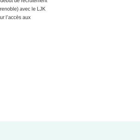
n début de recrutement
renoble) avec le LJK
our l’accès aux